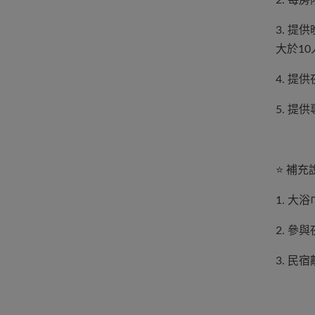
3. 
大於1
4. 
5. 提
⭐️ 補
1. 大
2. 參
3. 