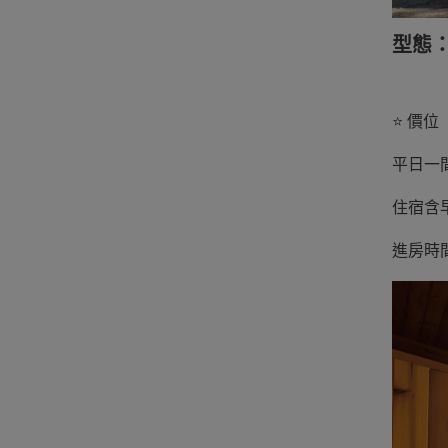
型態
⭐️ 價位
平日一間
住宿含
進房時間