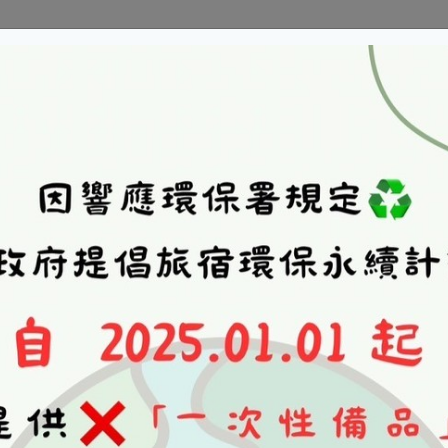
訂房須知
房型與價格
餐
—2人獨棟木屋套房