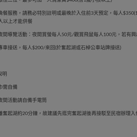
提供晚餐服務，請務必特別註明或最晚於入住前3天預定，每人$350
0人以上才能供餐
提供夜間導覽活動：夜間賞螢每人50元/觀賞飛鼠每人100元，若
供專車接送，每人$200/來回(於奮起湖或石棹公車站牌接送)
充說明
浴巾需自備
與夜間活動請自備手電筒
民宿離奮起湖約20分鐘，故建議先逛完奮起湖後再接駁至民宿辦理入