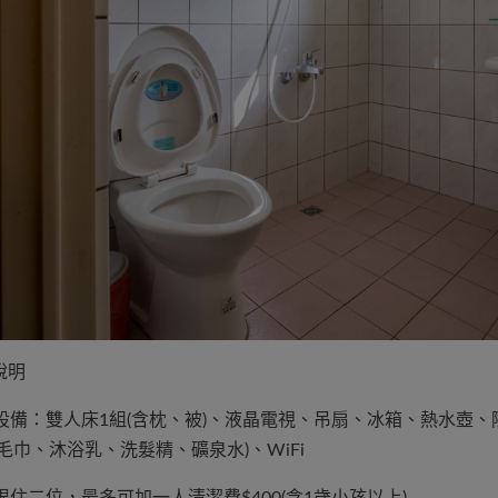
房說明
房內設備：雙人床1組(含枕、被)、液晶電視、吊扇、冰箱、熱水壺
毛巾、沐浴乳、洗髮精、礦泉水)、WiFi
房限住二位，最多可加一人清潔費$400(含1歲小孩以上)