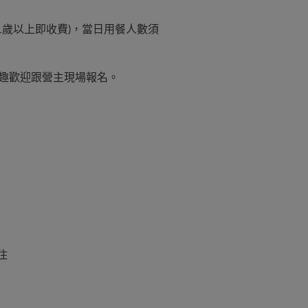
(1歲以上即收費)，當日用餐人數須
有興趣歡迎跟營主現場報名。
住