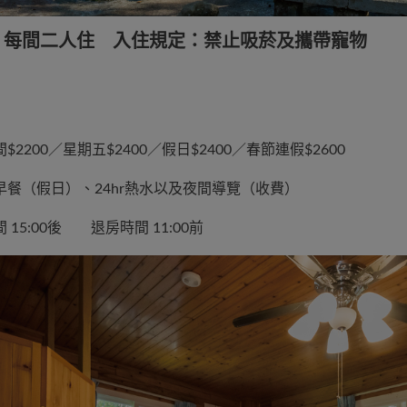
：每間二人住 入住規定：禁止吸菸及攜帶寵物
$2200／星期五$2400／假日$2400／春節連假$2600
早餐（假日）、24hr熱水以及夜間導覽（收費）
 15:00後 退房時間 11:00前