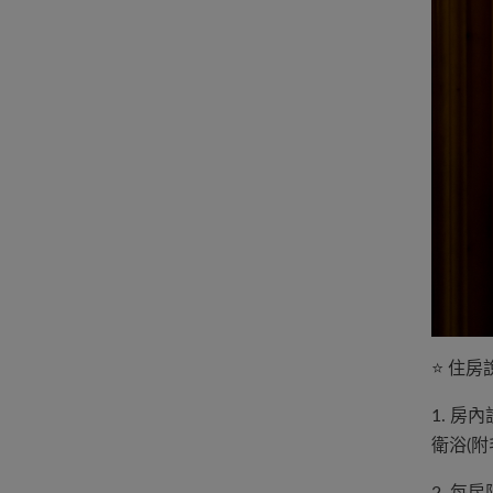
⭐️ 住
1. 
衛浴(附
2. 每