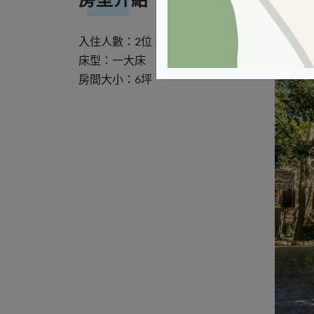
房型介紹
入住人數：
2位
床型：
一大床
房間大小：
6坪